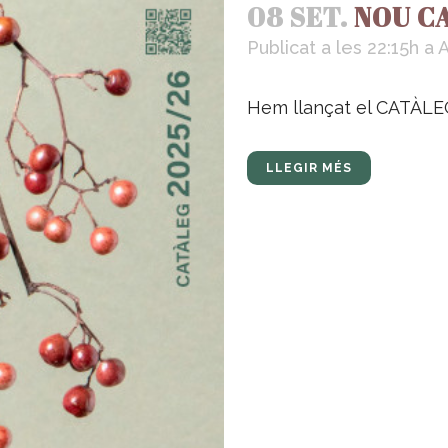
08 SET.
NOU C
Publicat a les 22:15h
a
A
Hem llançat el CATÀLEG 
LLEGIR MÉS