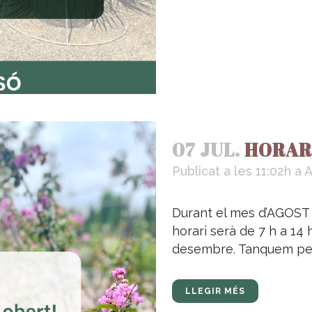
07 JUL.
HORARI
Publicat a les 11:02h
a
A
Durant el mes d’AGOST f
horari serà de 7 h a 14 
desembre. Tanquem per v
LLEGIR MÉS