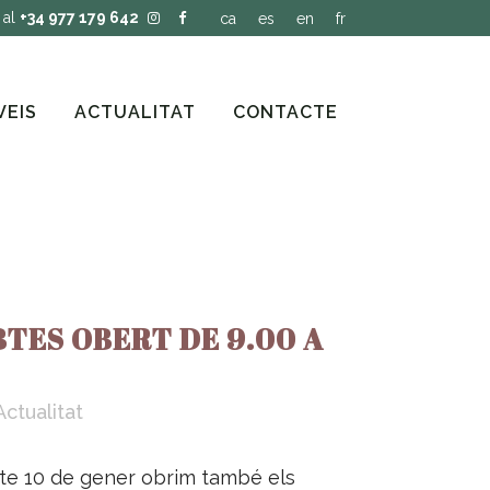
 al
+34 977 179 642
ca
es
en
fr
VEIS
ACTUALITAT
CONTACTE
BTES OBERT DE 9.00 A
Actualitat
bte 10 de gener obrim també els