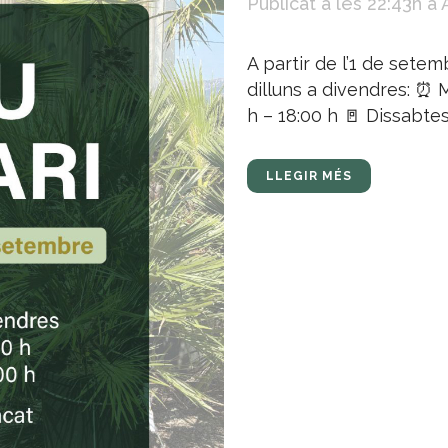
Publicat a les 22:43h
a
A partir de l’1 de setemb
dilluns a divendres: ⏰ M
h – 18:00 h 🚪 Dissabtes:
LLEGIR MÉS