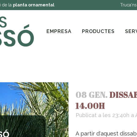
i de la
planta ornamental
Truca'ns
EMPRESA
PRODUCTES
SER
08 GEN.
DISSA
14.00H
Publicat a les 23:40h
a
A partir d'aquest dissa