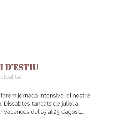
 D’ESTIU
ctualitat
arem jornada intensiva, el nostre
h. Dissabtes tancats de juliol a
acances del 15 al 25 d’agost....