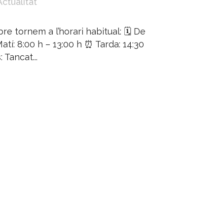
Actualitat
re tornem a l’horari habitual: 🗓️ De
atí: 8:00 h – 13:00 h ⏰ Tarda: 14:30
 Tancat...