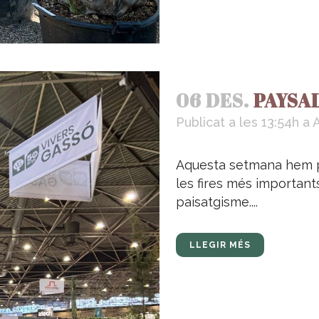
06 DES.
PAYSAL
Publicat a les 13:54h
a
A
Aquesta setmana hem pa
les fires més importants
paisatgisme....
LLEGIR MÉS