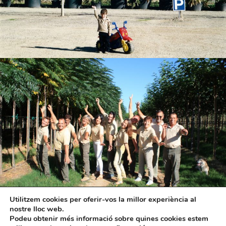
Utilitzem cookies per oferir-vos la millor experiència al
nostre lloc web.
Podeu obtenir més informació sobre quines cookies estem
©VIVERS GASSÓ, 2020 /
Avís legal
|
Política de privacitat
|
Política de