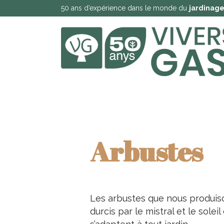
50 ans d’expérience dans le monde du
jardinag
Arbustes
Les arbustes que nous produiso
durcis par le mistral et le solei