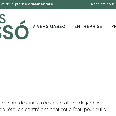
e
et de la
plante ornementale
Appelez-nous
VIVERS GASSÓ
ENTREPRISE
P
ns sont destinés à des plantations de jardins,
l de l’été, en contrôlant beaucoup l’eau pour qu’ils