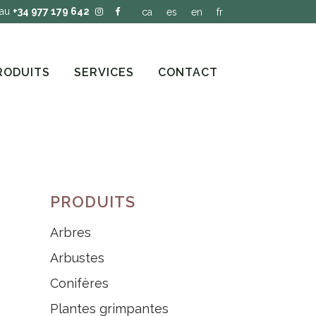
 au
+34 977 179 642
ca
es
en
fr
RODUITS
SERVICES
CONTACT
PRODUITS
Arbres
Arbustes
Conifères
Plantes grimpantes