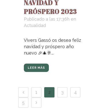
NAVIDAD Y
PRÓSPERO 2023
Publicado a las 17:36h
en
Actualidad
Vivers Gassó os desea feliz
navidad y próspero año
nuevo 🎉🎄🥂...
LEER MÁS
1
2
3
4
5