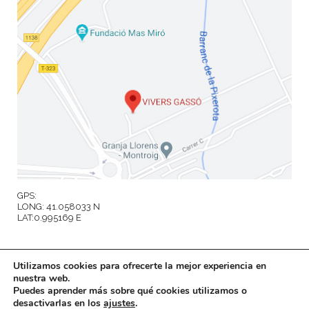
GPS:
LONG: 41.058033 N
LAT:0.995169 E
Utilizamos cookies para ofrecerte la mejor experiencia en
nuestra web.
©VIVERS GASSÓ, 2020 /
Aviso legal
|
Política de privacidad
|
Política de
Puedes aprender más sobre qué cookies utilizamos o
desactivarlas en los
ajustes
.